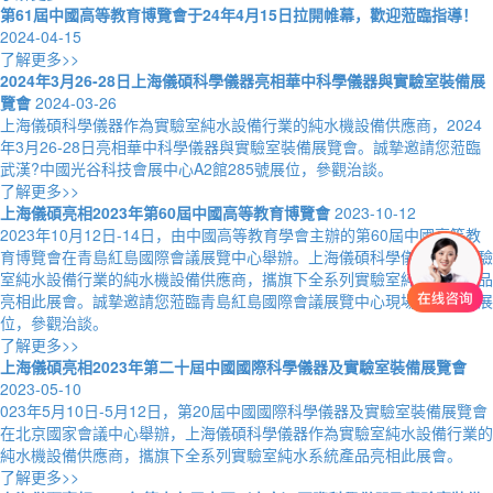
第61屆中國高等教育博覽會于24年4月15日拉開帷幕，歡迎蒞臨指導！
2024-04-15
了解更多>>
2024年3月26-28日上海儀碩科學儀器亮相華中科學儀器與實驗室裝備展
覽會
2024-03-26
上海儀碩科學儀器作為實驗室純水設備行業的純水機設備供應商，2024
年3月26-28日亮相華中科學儀器與實驗室裝備展覽會。誠摯邀請您蒞臨
武漢?中國光谷科技會展中心A2館285號展位，參觀治談。
了解更多>>
上海儀碩亮相2023年第60屆中國高等教育博覽會
2023-10-12
2023年10月12日-14日，由中國高等教育學會主辦的第60屆中國高等教
育博覽會在青島紅島國際會議展覽中心舉辦。上海儀碩科學儀器作為實驗
室純水設備行業的純水機設備供應商，攜旗下全系列實驗室純水系統產品
亮相此展會。誠摯邀請您蒞臨青島紅島國際會議展覽中心現場A1P31號展
位，參觀治談。
了解更多>>
上海儀碩亮相2023年第二十屆中國國際科學儀器及實驗室裝備展覽會
2023-05-10
023年5月10日-5月12日，第20屆中國國際科學儀器及實驗室裝備展覽會
在北京國家會議中心舉辦，上海儀碩科學儀器作為實驗室純水設備行業的
純水機設備供應商，攜旗下全系列實驗室純水系統產品亮相此展會。
了解更多>>