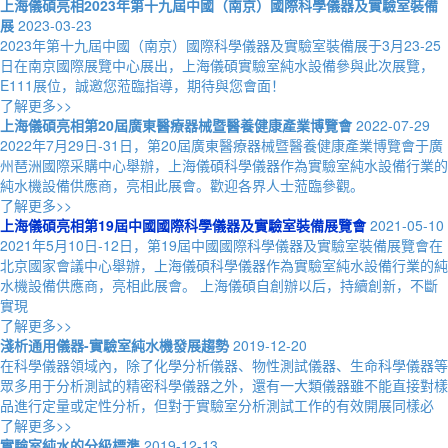
上海儀碩亮相2023年第十九屆中國（南京）國際科學儀器及實驗室裝備
展
2023-03-23
2023年第十九屆中國（南京）國際科學儀器及實驗室裝備展于3月23-25
日在南京國際展覽中心展出，上海儀碩實驗室純水設備參與此次展覽，
E111展位，誠邀您蒞臨指導，期待與您會面！
了解更多>>
上海儀碩亮相第20屆廣東醫療器械暨醫養健康產業博覽會
2022-07-29
2022年7月29日-31日，第20屆廣東醫療器械暨醫養健康產業博覽會于廣
州琶洲國際采購中心舉辦，上海儀碩科學儀器作為實驗室純水設備行業的
純水機設備供應商，亮相此展會。歡迎各界人士蒞臨參觀。
了解更多>>
上海儀碩亮相第19屆中國國際科學儀器及實驗室裝備展覽會
2021-05-10
2021年5月10日-12日，第19屆中國國際科學儀器及實驗室裝備展覽會在
北京國家會議中心舉辦，上海儀碩科學儀器作為實驗室純水設備行業的純
水機設備供應商，亮相此展會。 上海儀碩自創辦以后，持續創新，不斷
實現
了解更多>>
淺析通用儀器-實驗室純水機發展趨勢
2019-12-20
在科學儀器領域內，除了化學分析儀器、物性測試儀器、生命科學儀器等
眾多用于分析測試的精密科學儀器之外，還有一大類儀器雖不能直接對樣
品進行定量或定性分析，但對于實驗室分析測試工作的有效開展同樣必
了解更多>>
實驗室純水的分級標準
2019-12-13