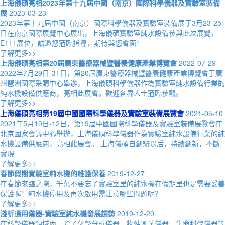
上海儀碩亮相2023年第十九屆中國（南京）國際科學儀器及實驗室裝備
展
2023-03-23
2023年第十九屆中國（南京）國際科學儀器及實驗室裝備展于3月23-25
日在南京國際展覽中心展出，上海儀碩實驗室純水設備參與此次展覽，
E111展位，誠邀您蒞臨指導，期待與您會面！
了解更多>>
上海儀碩亮相第20屆廣東醫療器械暨醫養健康產業博覽會
2022-07-29
2022年7月29日-31日，第20屆廣東醫療器械暨醫養健康產業博覽會于廣
州琶洲國際采購中心舉辦，上海儀碩科學儀器作為實驗室純水設備行業的
純水機設備供應商，亮相此展會。歡迎各界人士蒞臨參觀。
了解更多>>
上海儀碩亮相第19屆中國國際科學儀器及實驗室裝備展覽會
2021-05-10
2021年5月10日-12日，第19屆中國國際科學儀器及實驗室裝備展覽會在
北京國家會議中心舉辦，上海儀碩科學儀器作為實驗室純水設備行業的純
水機設備供應商，亮相此展會。 上海儀碩自創辦以后，持續創新，不斷
實現
了解更多>>
春節假期實驗室純水機的維護保養
2019-12-27
在春節來臨之際，千萬不要忘了實驗室里的純水機在假期里也是需要妥善
保護喔！純水機停用及再次啟用需注意哪些問題呢？
了解更多>>
淺析通用儀器-實驗室純水機發展趨勢
2019-12-20
在科學儀器領域內，除了化學分析儀器、物性測試儀器、生命科學儀器等