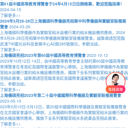
第61屆中國高等教育博覽會于24年4月15日拉開帷幕，歡迎蒞臨指導！
2024-04-15
了解更多>>
2024年3月26-28日上海儀碩科學儀器亮相華中科學儀器與實驗室裝備展
覽會
2024-03-26
上海儀碩科學儀器作為實驗室純水設備行業的純水機設備供應商，2024
年3月26-28日亮相華中科學儀器與實驗室裝備展覽會。誠摯邀請您蒞臨
武漢?中國光谷科技會展中心A2館285號展位，參觀治談。
了解更多>>
上海儀碩亮相2023年第60屆中國高等教育博覽會
2023-10-12
2023年10月12日-14日，由中國高等教育學會主辦的第60屆中國高等教
育博覽會在青島紅島國際會議展覽中心舉辦。上海儀碩科學儀器作為實驗
室純水設備行業的純水機設備供應商，攜旗下全系列實驗室純水系統產品
亮相此展會。誠摯邀請您蒞臨青島紅島國際會議展覽中心現場A1P31號展
位，參觀治談。
了解更多>>
上海儀碩亮相2023年第二十屆中國國際科學儀器及實驗室裝備展覽會
2023-05-10
023年5月10日-5月12日，第20屆中國國際科學儀器及實驗室裝備展覽會
在北京國家會議中心舉辦，上海儀碩科學儀器作為實驗室純水設備行業的
純水機設備供應商，攜旗下全系列實驗室純水系統產品亮相此展會。
了解更多>>